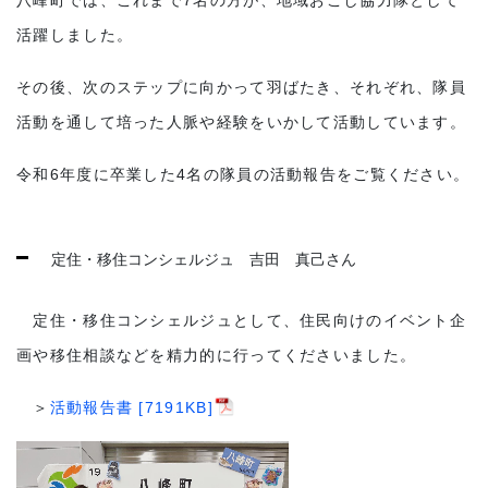
八峰町では、これまで7名の方が、地域おこし協力隊として
子育て・教育
活躍しました。
移住・定住
その後、次のステップに向かって羽ばたき、それぞれ、隊員
活動を通して培った人脈や経験をいかして活動しています。
ビジネス・産業
令和6年度に卒業した4名の隊員の活動報告をご覧ください。
行政情報
定住・移住コンシェルジュ 吉田 真己さん
定住・移住コンシェルジュとして、住民向けのイベント企
画や移住相談などを精力的に行ってくださいました。
＞
活動報告書 [7191KB]