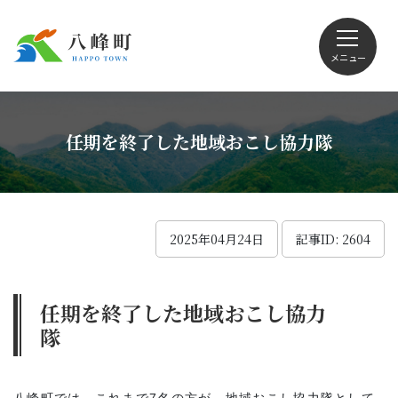
メニュー
文字サイズ・配色変更
任期を終了した地域おこし協力隊
Foreign language
2025年04月24日
記事ID: 2604
くらしの情報
任期を終了した地域おこし協力
隊
観光