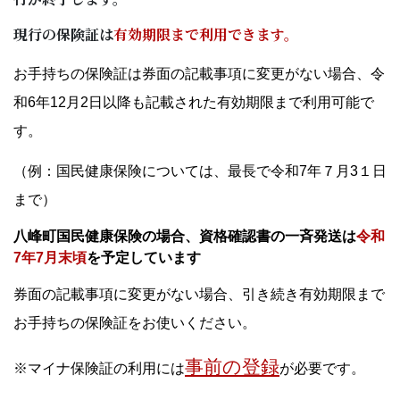
子育て・教育
現行の保険証は
有効期限まで利用できます。
移住・定住
お手持ちの保険証は券面の記載事項に変更がない場合、令
和6年12月2日以降も記載された有効期限まで利用可能で
ビジネス・産業
す。
（例：国民健康保険については、最長で令和7年７月3１日
行政情報
まで）
八峰町国民健康保険の場合、資格確認書の一斉発送は
令和
7年7月末頃
を予定しています
券面の記載事項に変更がない場合、引き続き有効期限まで
お手持ちの保険証をお使いください。
事前の登録
※マイナ保険証の利用には
が必要です。