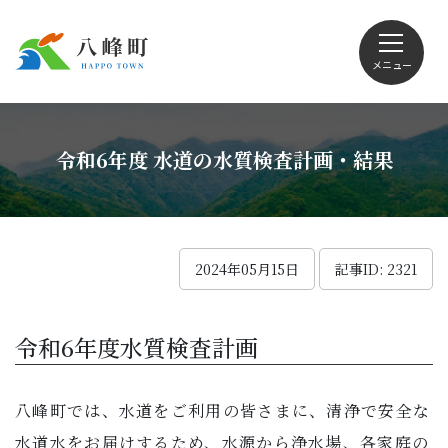
メニュー
文字サイズ・配色変更
令和6年度 水道の水質検査計画・結果
Foreign language
2024年05月15日
記事ID: 2321
くらしの情報
令和6年度水質検査計画
観光
八峰町では、水道をご利用の皆さまに、清浄で安全な
水道水をお届けするため、水源から浄水場、各家庭の