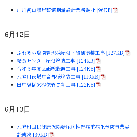
子育て・教育
泊川河口護岸整備測量設計業務委託 [96KB]
移住・定住
6月12日
ビジネス・産業
ふれあい農園管理棟屋根・破風塗装工事 [127KB]
行政情報
給食センター屋根塗装工事 [124KB]
令和５年度区画線設置工事 [124KB]
八峰町役場庁舎外壁塗装工事 [119KB]
田中橋橋梁添架管更新工事 [122KB]
6月13日
八峰町国民健康保険糖尿病性腎症重症化予防事業委
託業務 [89KB]