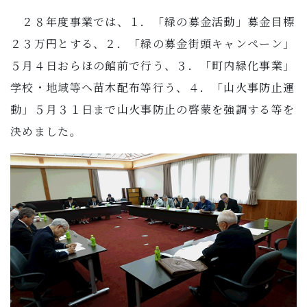
２８年度事業では、１．「緑の募金活動」募金目標
２３万円とする、２．「緑の募金街頭キャンペーン」
５月４日おらほの館前で行う、３．「町内緑化事業」
学校・地域等へ苗木配布等行う、４．「山火事防止運
動」５月３１日まで山火事防止の啓蒙を強調する等を
決めました。