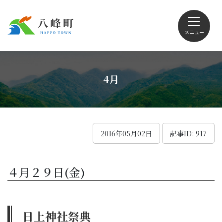
メニュー
文字サイズ・配色変更
4月
Foreign language
2016年05月02日
記事ID: 917
くらしの情報
４月２９日(金)
観光
日上神社祭典