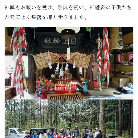
神輿もお祓いを受け、祭典を祝い、袢纏姿の子供たち
が元気よく集落を練り歩きました。