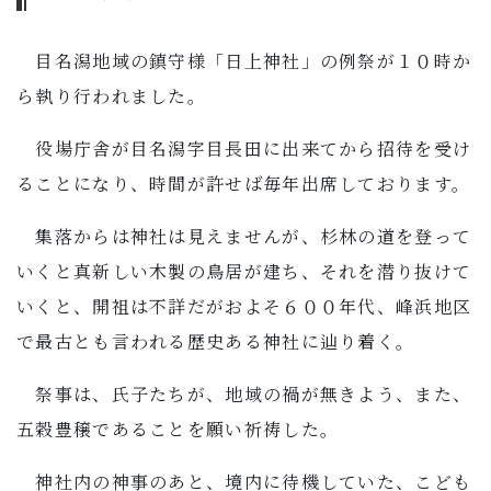
子育て・教育
目名潟地域の鎮守様「日上神社」の例祭が１０時か
移住・定住
ら執り行われました。
役場庁舎が目名潟字目長田に出来てから招待を受け
ビジネス・産業
ることになり、時間が許せば毎年出席しております。
行政情報
集落からは神社は見えませんが、杉林の道を登って
いくと真新しい木製の鳥居が建ち、それを潜り抜けて
いくと、開祖は不詳だがおよそ６００年代、峰浜地区
で最古とも言われる歴史ある神社に辿り着く。
祭事は、氏子たちが、地域の禍が無きよう、また、
五穀豊穣であることを願い祈祷した。
神社内の神事のあと、境内に待機していた、こども