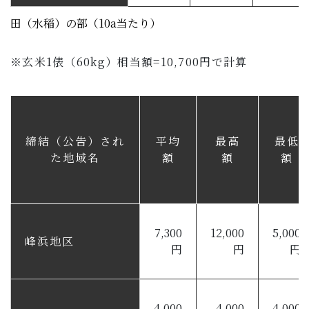
田（水稲）の部（10a当たり）
※玄米1俵（60kg）相当額=10,700円で計算
締結（公告）され
平均
最高
最低
た地域名
額
額
額
7,300
12,000
5,000
峰浜地区
円
円
円
4,000
4,000
4,000