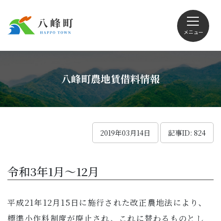
メニュー
文字サイズ・配色変更
八峰町農地賃借料情報
Foreign language
2019年03月14日
記事ID: 824
くらしの情報
令和3年1月～12月
観光
平成21年12月15日に施行された改正農地法により、
標準小作料制度が廃止され、これに替わるものとし