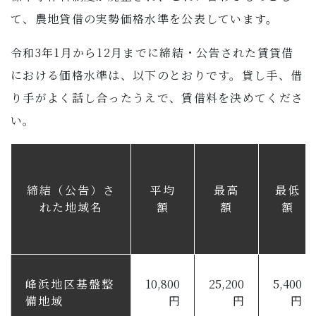
子育て・教育
て、農地貸借の実勢価格水準を公表しています。
令和3年1月から12月までに締結・公告された賃貸借
移住・定住
における価格水準は、以下のとおりです。貸し手、借
ビジネス・産業
り手がよく話し合ったうえで、賃借料を決めてくださ
い。
行政情報
締結（公告）さ
平均
最高
最低
れた地域名
額
額
額
峰浜地区基盤整
10,800
25,200
5,400
備地域
円
円
円