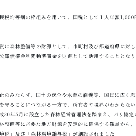
民税均等割の枠組みを用いて、国税として１人年額1,00
資に森林整備等の財源として、市町村及び都道府県に対し
公庫債権金利変動準備金を財源として活用することとなり
止のみならず、国土の保全や水源の涵養等、国民に広く恩
を守ることにつながる一方で、所有者や境界がわからない
成30年5月に設立した森林経営管理法を踏まえ、パリ協
林整備等に必要な地方財源を安定的に確保する観点から、平
境税」及び「森林環境譲与税」が創設されました。