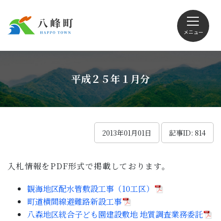
メニュー
文字サイズ・配色変更
平成２５年１月分
Foreign language
2013年01月01日
記事ID: 814
入札情報をPDF形式で掲載しております。
くらしの情報
観海地区配水管敷設工事（10工区）
観光
町道横間線避難路新設工事
八森地区統合子ども園建設敷地 地質調査業務委託