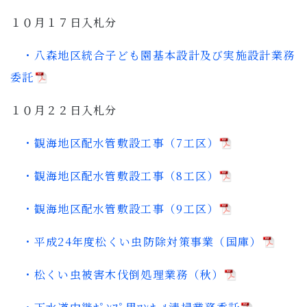
子育て・教育
１０月１７日入札分
移住・定住
・八森地区統合子ども園基本設計及び実施設計業務
委託
ビジネス・産業
１０月２２日入札分
行政情報
・観海地区配水管敷設工事（7工区）
・観海地区配水管敷設工事（8工区）
・観海地区配水管敷設工事（9工区）
・平成24年度松くい虫防除対策事業（国庫）
・松くい虫被害木伐倒処理業務（秋）