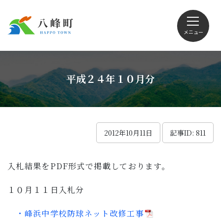
メニュー
文字サイズ・配色変更
平成２４年１０月分
Foreign language
2012年10月11日
記事ID: 811
入札結果をPDF形式で掲載しております。
くらしの情報
１０月１１日入札分
観光
・峰浜中学校防球ネット改修工事