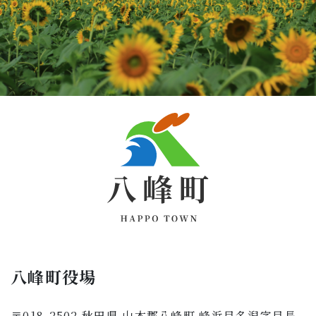
八峰町役場
〒018-2502 秋田県 山本郡八峰町 峰浜目名潟字目長