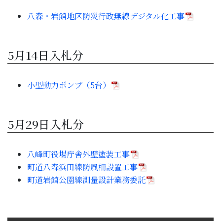
子育て・教育
八森・岩館地区防災行政無線デジタル化工事
移住・定住
5月14日入札分
ビジネス・産業
小型動力ポンプ（5台）
行政情報
5月29日入札分
八峰町役場庁舎外壁塗装工事
町道八森浜田線防風柵設置工事
町道岩館公園線測量設計業務委託