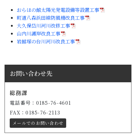
子育て・教育
おらほの館太陽光発電設備等設置工事
町道八森浜田線防風柵改良工事
移住・定住
大久保岱川河川改修工事
山内川護岸改良工事
岩館塚の台川河川改良工事
ビジネス・産業
行政情報
お問い合わせ先
総務課
電話番号：0185-76-4601
FAX：0185-76-2113
メールでのお問い合わせ