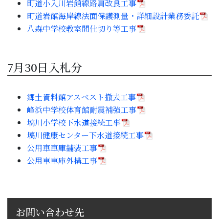
町道小入川岩館線路肩改良工事
町道岩館海岸線法面保護測量・詳細設計業務委託
八森中学校教室間仕切り等工事
7月30日入札分
郷土資料館アスベスト撤去工事
峰浜中学校体育館耐震補強工事
塙川小学校下水道接続工事
塙川健康センター下水道接続工事
公用車車庫舗装工事
公用車車庫外構工事
お問い合わせ先