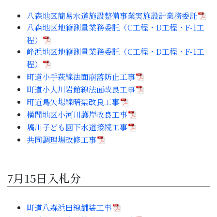
子育て・教育
八森地区簡易水道施設整備事業実施設計業務委託
八森地区地籍測量業務委託（C工程・D工程・F-1工
移住・定住
程）
峰浜地区地籍測量業務委託（C工程・D工程・F-1工
程）
ビジネス・産業
町道小手萩線法面崩落防止工事
町道小入川岩館線法面改良工事
行政情報
町道鳥矢場線暗渠改良工事
横間地区小河川護岸改良工事
塙川子ども園下水道接続工事
共同調理場改修工事
7月15日入札分
町道八森浜田線舗装工事