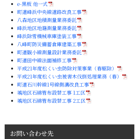
e-黒板 他一式
子育て・教育
町道峰浜中央線道路改良工事
八森地区地積測量業務委託
移住・定住
峰浜地区地籍測量業務委託
峰浜除雪機械車庫塗装工事
ビジネス・産業
八峰町防災備蓄倉庫建築工事
町道観小線測量設計業務委託
町道田中線法面補修工事
行政情報
平成21年度松くい虫防除対策事業（春駆除）
平成21年度松くい虫被害木伐倒処理業務（春）
町道石川幹線1号線側溝改良工事
塙地区石綿管布設替工事 1工区
塙地区石綿管布設替工事 2工区
お問い合わせ先