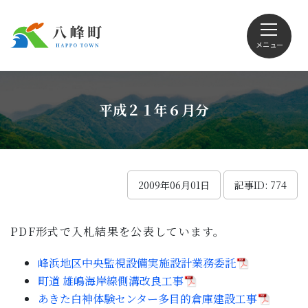
メニュー
文字サイズ・配色変更
平成２１年６月分
Foreign language
2009年06月01日
記事ID: 774
PDF形式で入札結果を公表しています。
くらしの情報
峰浜地区中央監視設備実施設計業務委託
観光
町道 雄嶋海岸線側溝改良工事
あきた白神体験センター多目的倉庫建設工事