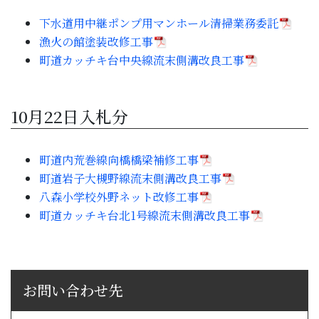
子育て・教育
下水道用中継ポンプ用マンホール清掃業務委託
漁火の館塗装改修工事
移住・定住
町道カッチキ台中央線流末側溝改良工事
ビジネス・産業
10月22日入札分
行政情報
町道内荒巻線向橋橋梁補修工事
町道岩子大槻野線流末側溝改良工事
八森小学校外野ネット改修工事
町道カッチキ台北1号線流末側溝改良工事
お問い合わせ先