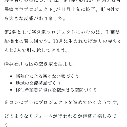
移住者提案型については、第1弾｢築100年を超える古
子育て・教育
民家再生プロジェクト｣が11月上旬に終了。町内外か
ら大きな反響がありました。
移住・定住
第2弾として空き家プロジェクトに挑むのは、千葉県
ビジネス・産業
船橋市の若夫婦です。10月に生まれたばかりの赤ちゃ
んと3人で引っ越してきます。
行政情報
峰浜石川地区の空き家を活用し、
断熱化による寒くない家づくり
地域の交流拠点づくり
移住希望者に憧れを抱かせる空間づくり
をコンセプトにプロジェクトを進めていくようです。
どのようなリフォームが行われるか非常に楽しみで
す。