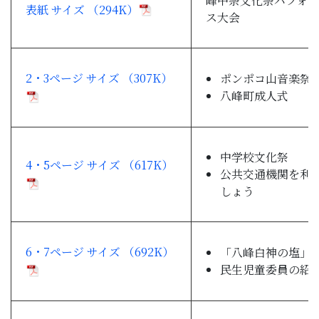
峰中祭文化祭パフォ
表紙 サイズ （294K）
子育て・教育
ス大会
移住・定住
2・3ページ サイズ （307K）
ポンポコ山音楽祭
八峰町成人式
ビジネス・産業
行政情報
中学校文化祭
4・5ページ サイズ （617K）
公共交通機関を利
しょう
6・7ページ サイズ （692K）
「八峰白神の塩」
民生児童委員の紹