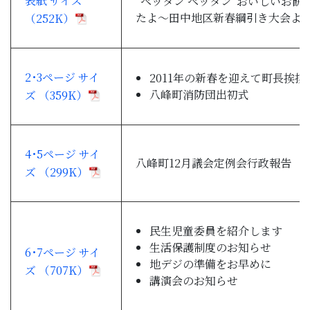
表紙 サイズ
“ペッタン ペッタン”おいしいお餅
子育て・教育
たよ～田中地区新春綱引き大会よ
（252K）
移住・定住
2･3ページ サイ
2011年の新春を迎えて町長挨拶
八峰町消防団出初式
ビジネス・産業
ズ （359K）
行政情報
4･5ページ サイ
八峰町12月議会定例会行政報告
ズ （299K）
民生児童委員を紹介します
生活保護制度のお知らせ
6･7ページ サイ
地デジの準備をお早めに
ズ （707K）
講演会のお知らせ