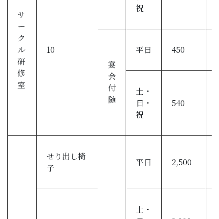
祝
サ
ー
ク
ル
10
平日
450
研
宴
修
会
室
付
土・
随
日・
540
祝
せり出し椅
平日
2,500
子
土・