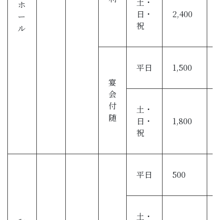
土・
ホ
日・
2,400
ー
祝
ル
平日
1,500
宴
会
付
土・
随
日・
1,800
祝
平日
500
土・