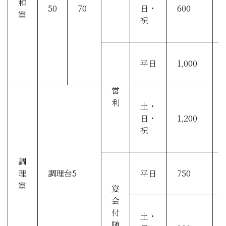
和
50
70
日・
600
室
祝
平日
1,000
営
利
土・
日・
1,200
祝
調
理
調理台5
平日
750
室
宴
会
付
土・
随