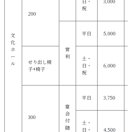
日・
3,000
祝
200
平日
5,000
文
化
ホ
営
ー
利
土・
せり出し椅
ル
日・
6,000
子+椅子
祝
平日
3,750
宴
会
300
付
土・
随
日・
4,500