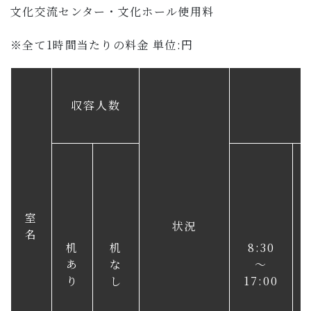
子育て・教育
文化交流センター・文化ホール使用料
※全て1時間当たりの料金 単位:円
移住・定住
ビジネス・産業
収容人数
行政情報
室
状況
名
机
机
8:30
あ
な
～
り
し
17:00