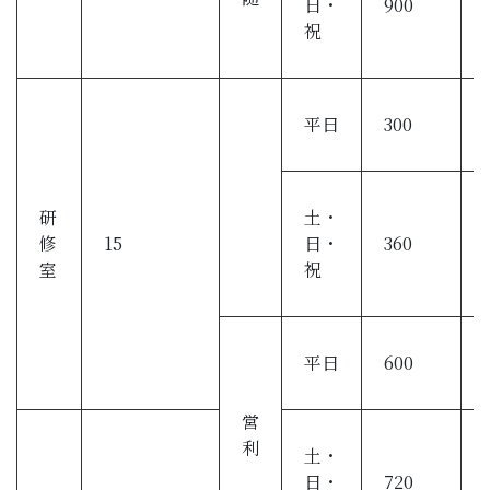
日・
900
祝
平日
300
研
土・
修
15
日・
360
室
祝
平日
600
営
利
土・
日・
720