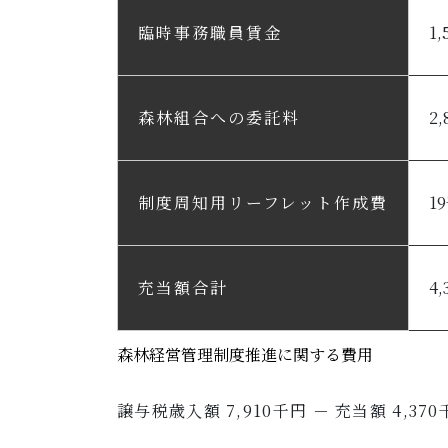
臨時事務職員賃金
1
森林組合への委託料
2
制度周知用リーフレット作成費
1
充当額合計
4
森林経営管理制度推進に関する費用
譲与税歳入額 7,910千円 － 充当額 4,370千