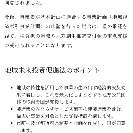
同意されました。
子育て・教育
今後、事業者が基本計画に適合する事業計画（地域経
移住・定住
済牽引事業計画）の申請を行った場合は、県の承認を
経て、税負担の軽減や地方創生推進交付金の重点支援
ビジネス・産業
が受けられることになります。
行政情報
地域未来投資促進法のポイント
地域の特性を活用した事業の生み出す経済的波及効
果に着目し、これを最大化しようとする地方公共団
体の取組を国が支援します。
製造業のみならずサービス業等の非製造業を含む、
幅広い事業を対象とした支援措置を講じます。
市町村及び都道府県が基本計画を作成し、国が同意
します。