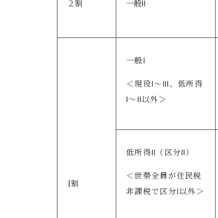
２割
一般Ⅱ
一般Ⅰ
＜現役Ⅰ～Ⅲ、低所得
Ⅰ～Ⅱ以外＞
低所得Ⅱ（区分Ⅱ）
＜世帯全員が住民税
1割
非課税で区分Ⅰ以外＞