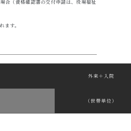
る場合（資格確認書の交付申請は、役場福祉
れます。
外来＋入院
（世帯単位）