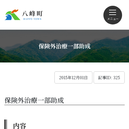
メニュー
文字サイズ・配色変更
保険外治療一部助成
Foreign language
2015年12月01日
記事ID: 325
くらしの情報
保険外治療一部助成
観光
内容