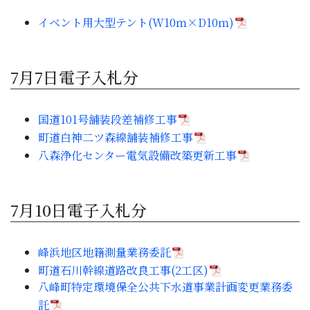
子育て・教育
イベント用大型テント(W10ｍ×D10ｍ)
移住・定住
7月7日電子入札分
ビジネス・産業
国道101号舗装段差補修工事
行政情報
町道白神二ツ森線舗装補修工事
八森浄化センター電気設備改築更新工事
7月10日電子入札分
峰浜地区地籍測量業務委託
町道石川幹線道路改良工事(2工区)
八峰町特定環境保全公共下水道事業計画変更業務委
託