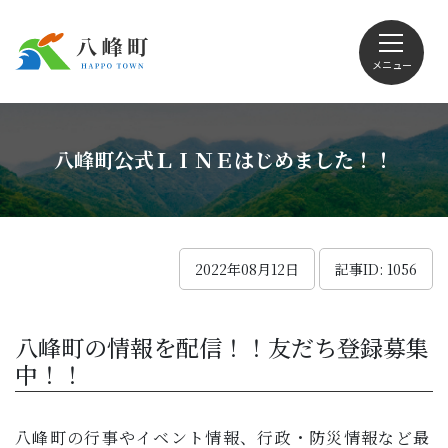
メニュー
文字サイズ・配色変更
八峰町公式ＬＩＮＥはじめました！！
Foreign language
2022年08月12日
記事ID: 1056
くらしの情報
八峰町の情報を配信！！友だち登録募集
中！！
観光
八峰町の行事やイベント情報、行政・防災情報など最