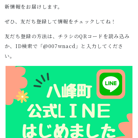
子育て・教育
新情報をお届けします。
ぜひ、友だち登録して情報をチェックしてね！
移住・定住
友だち登録の方法は、チラシのQRコードを読み込み
ビジネス・産業
か、ID検索で「@007wnacd」と入力してくださ
い。
行政情報