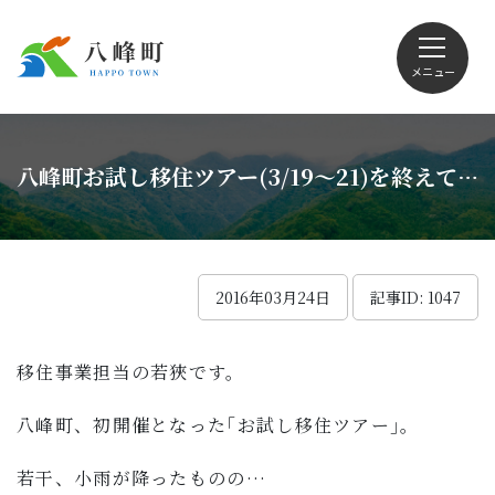
メニュー
文字サイズ・配色変更
八峰町お試し移住ツアー(3/19～21)を終えて…
Foreign language
2016年03月24日
記事ID: 1047
移住事業担当の若狹です。
くらしの情報
八峰町、初開催となった｢お試し移住ツアー｣。
観光
若干、小雨が降ったものの…