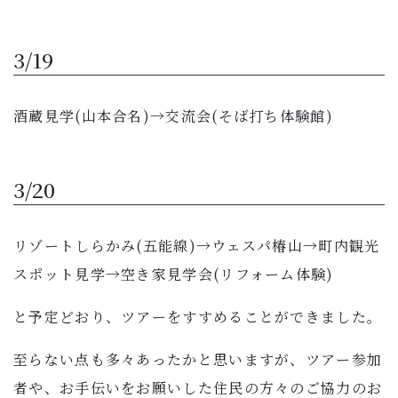
子育て・教育
3/19
移住・定住
酒蔵見学(山本合名)→交流会(そば打ち体験館)
ビジネス・産業
行政情報
3/20
リゾートしらかみ(五能線)→ウェスパ椿山→町内観光
スポット見学→空き家見学会(リフォーム体験)
と予定どおり、ツアーをすすめることができました。
至らない点も多々あったかと思いますが、ツアー参加
者や、お手伝いをお願いした住民の方々のご協力のお