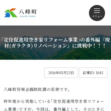
メニュー
文字サイズ・配色変更
｢定住促進用空き家リフォーム事業｣の番外編『廃
材(ガラクタ)リノベーション』に挑戦中！！！
Foreign language
2016年05月23日
記事ID: 1042
くらしの情報
八峰町役場企画財政課の若狹です。
観光
昨年度から実施している｢定住促進用空き家リフォー
ム事業｣ですが、今回は、番外編として、そのときに