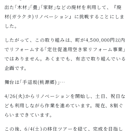
子育て・教育
出た｢木材｣｢畳｣｢家財｣などの廃材を利用して、『廃
材(ガラクタ)リノベーション』に挑戦することにしま
移住・定住
した。
したがって、この取り組みは、町が4,500,000円以内
ビジネス・産業
でリフォームする｢定住促進用空き家リフォーム事業｣
行政情報
ではありません。あくまでも、有志で取り組んでいる
企画です。
舞台は｢手這坂(桃源郷)｣…
4/26(火)からリノベーションを開始し、土日、祝日な
ども利用しながら作業を進めています。現在、8割ぐ
らいまできています。
この後、6/4(土)の移住ツアーを経て、完成を目指し