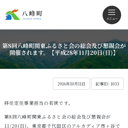
メニュー
文字サイズ・配色変更
第8回八峰町関東ふるさと会の総会及び懇親会が
開催されます。【平成28年11月20日(日)】
Foreign language
2016年10月11日
記事ID: 1033
くらしの情報
移住定住事業担当の若狹です。
観光
第8回八峰町関東ふるさと会の総会及び懇親会が
11/20(日)、東京都千代田区のアルカディア市ヶ谷で