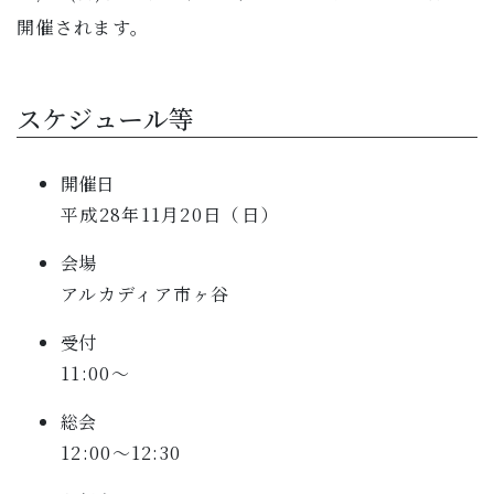
子育て・教育
開催されます。
移住・定住
スケジュール等
ビジネス・産業
開催日
平成28年11月20日（日）
行政情報
会場
アルカディア市ヶ谷
受付
11:00〜
総会
12:00〜12:30