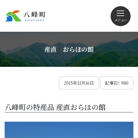
メニュー
文字サイズ・配色変更
産直 おらほの館
Foreign language
2015年11月16日
記事ID: 980
くらしの情報
八峰町の特産品 産直おらほの館
観光