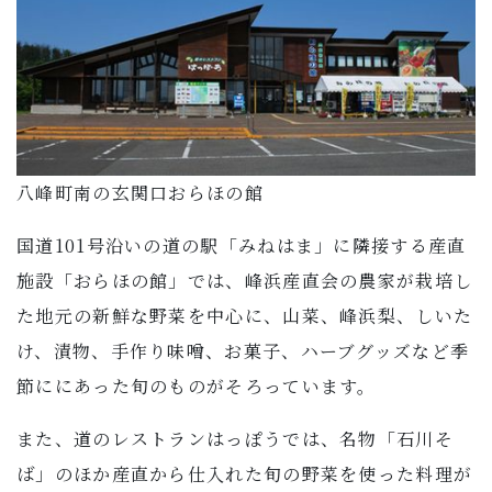
子育て・教育
移住・定住
ビジネス・産業
八峰町南の玄関口おらほの館
行政情報
国道101号沿いの道の駅「みねはま」に隣接する産直
施設「おらほの館」では、峰浜産直会の農家が栽培し
た地元の新鮮な野菜を中心に、山菜、峰浜梨、しいた
け、漬物、手作り味噌、お菓子、ハーブグッズなど季
節ににあった旬のものがそろっています。
また、道のレストランはっぽうでは、名物「石川そ
ば」のほか産直から仕入れた旬の野菜を使った料理が