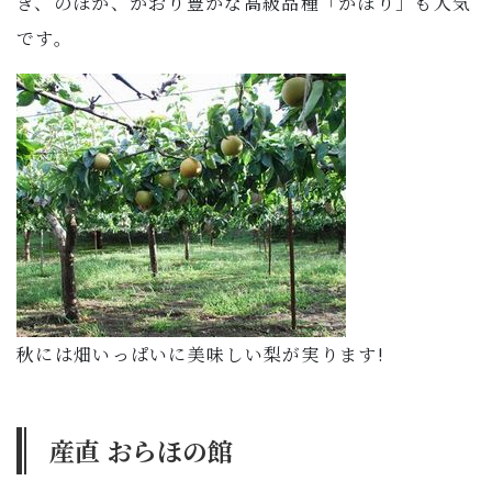
き、のほか、かおり豊かな高級品種「かほり」も人気
です。
秋には畑いっぱいに美味しい梨が実ります!
産直 おらほの館