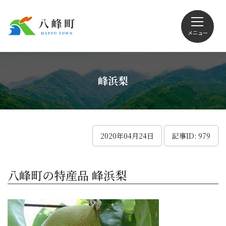
メニュー
文字サイズ・配色変更
峰浜梨
Foreign language
2020年04月24日
記事ID: 979
くらしの情報
八峰町の特産品 峰浜梨
観光