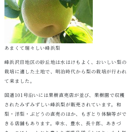
子育て・教育
移住・定住
ビジネス・産業
あまくて瑞々しい峰浜梨
行政情報
峰浜沢目地区の砂丘地は水はけもよく、おいしい梨の
栽培に適した土地で、明治時代から梨の栽培が行われ
て来ました。
国道101号沿いには果樹直売店が並び、果樹園で収穫
されたみずみずしい峰浜梨が販売されています。和
梨・洋梨・ぶどうの直売のほか、もぎとり体験等がで
きる店舗もあります。幸水、豊水、長十郎、あきづ