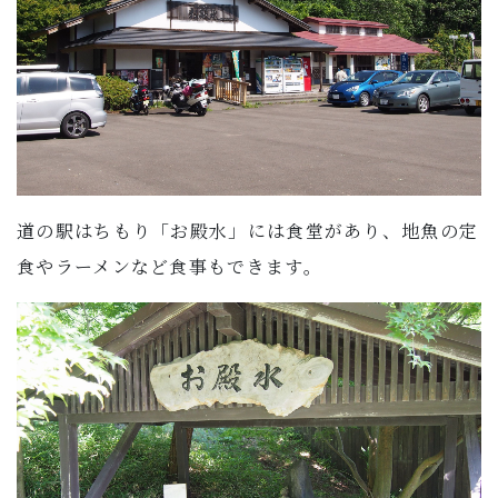
子育て・教育
移住・定住
ビジネス・産業
行政情報
道の駅はちもり「お殿水」には食堂があり、地魚の定
食やラーメンなど食事もできます。