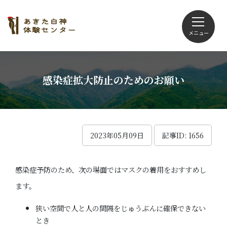
メニュー
文字サイズ・配色変更
感染症拡大防止のためのお願い
Foreign language
施設案内
2023年05月09日
記事ID: 1656
活動プログラム
利用申し込み
感染症予防のため、次の場面ではマスクの着用をおすすめし
主催事業
ます。
お知らせ
狭い空間で人と人の間隔をじゅうぶんに確保できない
とき
ブログ